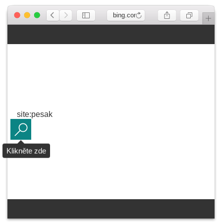
bing.com
site:pesak
Klikněte zde